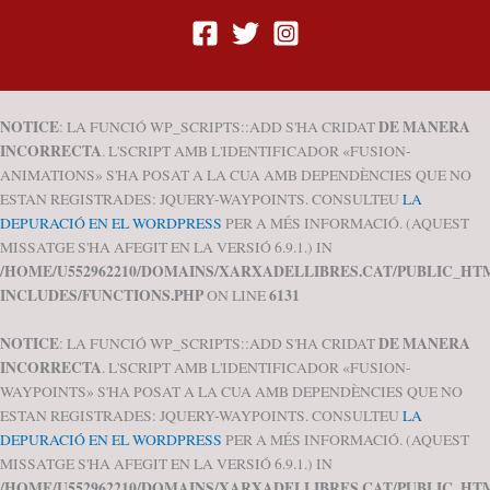
NOTICE
DE MANERA
: LA FUNCIÓ WP_SCRIPTS::ADD S'HA CRIDAT
INCORRECTA
. L'SCRIPT AMB L'IDENTIFICADOR «FUSION-
ANIMATIONS» S'HA POSAT A LA CUA AMB DEPENDÈNCIES QUE NO
ESTAN REGISTRADES: JQUERY-WAYPOINTS. CONSULTEU
LA
DEPURACIÓ EN EL WORDPRESS
PER A MÉS INFORMACIÓ. (AQUEST
MISSATGE S'HA AFEGIT EN LA VERSIÓ 6.9.1.) IN
/HOME/U552962210/DOMAINS/XARXADELLIBRES.CAT/PUBLIC_HT
INCLUDES/FUNCTIONS.PHP
6131
ON LINE
NOTICE
DE MANERA
: LA FUNCIÓ WP_SCRIPTS::ADD S'HA CRIDAT
INCORRECTA
. L'SCRIPT AMB L'IDENTIFICADOR «FUSION-
WAYPOINTS» S'HA POSAT A LA CUA AMB DEPENDÈNCIES QUE NO
ESTAN REGISTRADES: JQUERY-WAYPOINTS. CONSULTEU
LA
DEPURACIÓ EN EL WORDPRESS
PER A MÉS INFORMACIÓ. (AQUEST
MISSATGE S'HA AFEGIT EN LA VERSIÓ 6.9.1.) IN
/HOME/U552962210/DOMAINS/XARXADELLIBRES.CAT/PUBLIC_HT